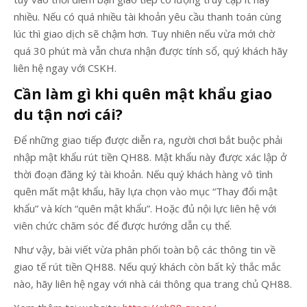
nhiều. Nếu có quá nhiều tài khoản yêu cầu thanh toán cùng
lúc thì giao dịch sẽ chậm hơn. Tuy nhiên nếu vừa mới chờ
quá 30 phút mà vẫn chưa nhận được tính sổ, quý khách hãy
liên hệ ngay với CSKH.
Cần làm gì khi quên mật khẩu giao
du tận nơi cái?
Để những giao tiếp được diễn ra, người chơi bắt buộc phải
nhập mật khẩu rút tiền QH88. Mật khẩu này được xác lập ở
thời đoạn đăng ký tài khoản. Nếu quý khách hàng vô tình
quên mất mật khẩu, hãy lựa chọn vào mục “Thay đổi mật
khẩu” và kích “quên mật khẩu”. Hoặc đủ nội lực liên hệ với
viên chức chăm sóc để được hướng dẫn cụ thể.
Như vậy, bài viết vừa phân phối toàn bộ các thông tin về
giao tế rút tiền QH88. Nếu quý khách còn bất kỳ thắc mắc
nào, hãy liên hệ ngay với nhà cái thông qua trang chủ QH88.