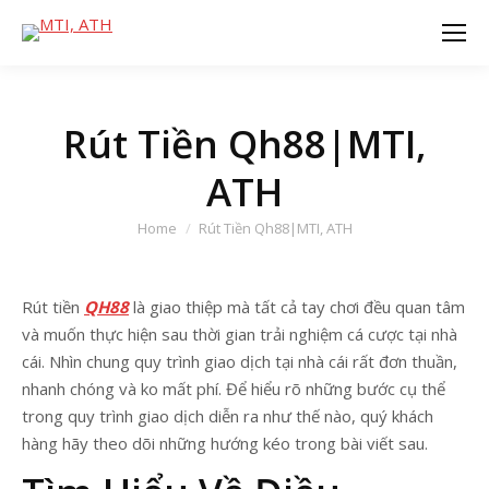
Rút Tiền Qh88|MTI,
ATH
You are here:
Home
Rút Tiền Qh88|MTI, ATH
Rút tiền
QH88
là giao thiệp mà tất cả tay chơi đều quan tâm
và muốn thực hiện sau thời gian trải nghiệm cá cược tại nhà
cái. Nhìn chung quy trình giao dịch tại nhà cái rất đơn thuần,
nhanh chóng và ko mất phí. Để hiểu rõ những bước cụ thể
trong quy trình giao dịch diễn ra như thế nào, quý khách
hàng hãy theo dõi những hướng kéo trong bài viết sau.