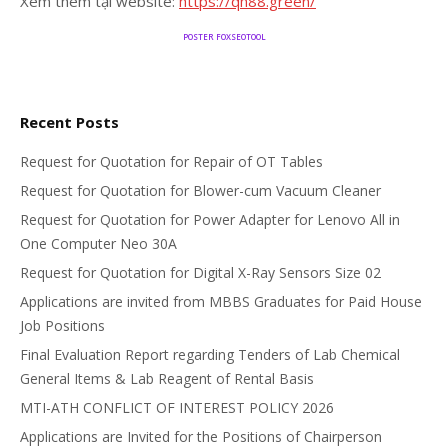
Xem thêm tại website:
https://qh88.green/
POSTER FOXSEOTOOL
Recent Posts
Request for Quotation for Repair of OT Tables
Request for Quotation for Blower-cum Vacuum Cleaner
Request for Quotation for Power Adapter for Lenovo All in
One Computer Neo 30A
Request for Quotation for Digital X-Ray Sensors Size 02
Applications are invited from MBBS Graduates for Paid House
Job Positions
Final Evaluation Report regarding Tenders of Lab Chemical
General Items & Lab Reagent of Rental Basis
MTI-ATH CONFLICT OF INTEREST POLICY 2026
Applications are Invited for the Positions of Chairperson