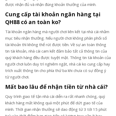
được nhận đủ và nhận đúng khoản thưởng của mình.
Cung cấp tài khoản ngân hàng tại
QH88 có an toàn ko?
Tài khoản ngân hàng mà người chơi liên kết tại nhà cái nhằm
mục tiêu nhận thưởng. Nếu người chơi không phân phối số
tài khoản thì không thể rút được tiền. Về sự an toàn thông
tin tài khoản, nhà cái cam kết đảm bảo tất cả thông tin của
quý khách hàng đều được tuyệt mật. Thông tin tài khoản của
người chơi luôn duy trì nghiêm ngặt, nhà cái ko cung cấp hay
trích xuất thông tin cho phía thứ ba khi chưa có sự đồng ý
từ người chơi.
Mất bao lâu để nhận tiền từ nhà cái?
Quy trình giao tế tận nhà cái diễn ra rất nhanh chóng, quý
khách hàng mất không quá một phút để dứt giao tế của
mình. Thời gian nhận thưởng sẽ dao động từ 3 tới 15 phút
tuỳ vào thời điểm bạn giao tiếp có lượng truy cập ít hay