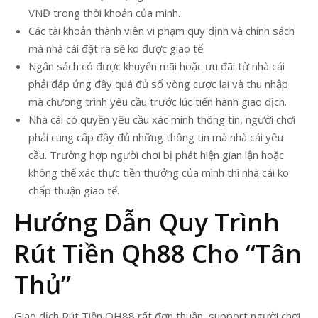
VNĐ trong thời khoản của mình.
Các tài khoản thành viên vi phạm quy định và chính sách
mà nhà cái đặt ra sẽ ko được giao tế.
Ngân sách có được khuyến mãi hoặc ưu đãi từ nhà cái
phải đáp ứng đầy quá đủ số vòng cược lại và thu nhập
mà chương trình yêu cầu trước lúc tiến hành giao dịch.
Nhà cái có quyền yêu cầu xác minh thông tin, người chơi
phải cung cấp đầy đủ những thông tin mà nhà cái yêu
cầu. Trường hợp người chơi bị phát hiện gian lận hoặc
không thể xác thực tiền thưởng của mình thì nhà cái ko
chấp thuận giao tế.
Hướng Dẫn Quy Trình
Rút Tiền Qh88 Cho “Tân
Thủ”
Giao dịch Rút Tiền QH88 rất đơn thuần, support người chơi