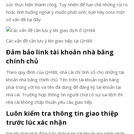
sức thực hiện thành công. Tuy nhiên để hạn chế những rủi ro
hoặc tình huống ngoài ý muốn phát sinh, bạn hãy note một
số vấn đề tại đây:
Các vấn đề cần lưu ý khi giao tiếp tại QH88
Đảm bảo link tài khoản nhà băng
chính chủ
Theo quy định của QH88, nhà cái chỉ tính sổ cho những tài
khoản nhà băng chính chủ. Tên trên tài khoản ngân hàng
phải trùng với họ và tên đã dùng để đăng ký tài khoản tại
nhà cái. Trường hợp thông tin người chơi có sự sai lệch thì
nhà cái không chấp thuận yêu cầu giao tiếp.
Luôn kiểm tra thông tin giao thiệp
trước lúc xác nhận
Người chơi phải đảm bảo thông tin tài khoản mà mình phân